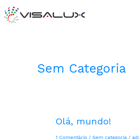
Ir
para
o
conteúdo
Sem Categoria
Olá,
Olá, mundo!
mundo!
1 Comentário
/
Sem categoria
/
ad